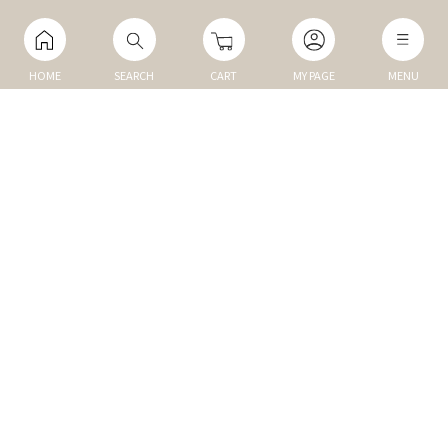
HOME
SEARCH
CART
MY PAGE
MENU
マイページ
ご利用ガイド
Q&A
TOP
NEW
トップ
新商品
DOG
MEMBER
犬の商品
会員割引商品