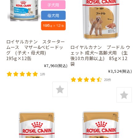
ロイヤルカナン スターター
ムース マザー&ベビードッ
ロイヤルカナン プードル ウ
グ (子犬・母犬用)
ェット 成犬～高齢犬用 (生
195g×12缶
後10カ月齢以上) 85g×12
袋
¥7,960
(税込)
¥3,524
(税込)
1件
20件