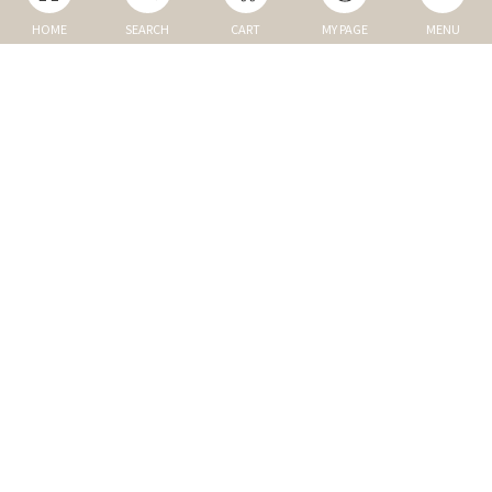
HOME
SEARCH
CART
MY PAGE
MENU
マイページ
ご利用ガイド
Q&A
TOP
NEW
トップ
新商品
DOG
MEMBER
犬の商品
会員割引商品
CAT
REVIEW
猫の商品
商品レビュー