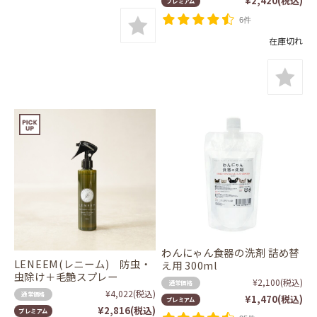
¥2,420
(税込)
プレミアム
6件
在庫切れ
わんにゃん食器の洗剤 詰め替
LENEEM(レニーム) 防虫・
え用 300ml
虫除け＋毛艶スプレー
¥2,100
(税込)
通常価格
¥4,022
(税込)
通常価格
¥1,470
(税込)
プレミアム
¥2,816
(税込)
プレミアム