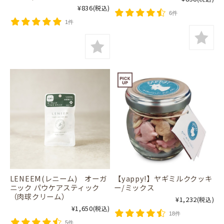
¥836
(税込)
6件
1件
LENEEM(レニーム) オーガ
【yappy!】ヤギミルククッキ
ニック パウケアスティック
ー/ミックス
（肉球クリーム）
¥1,232
(税込)
¥1,650
(税込)
18件
5件