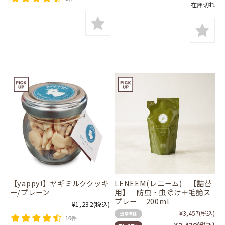
在庫切れ
【yappy!】ヤギミルククッキ
LENEEM(レニーム) 【詰替
ー/プレーン
用】 防虫・虫除け＋毛艶ス
プレー 200ml
¥1,232
(税込)
¥3,457
(税込)
通常価格
10件