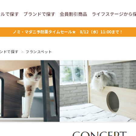
ンルで
探す
ブランドで
探す
会員割引
商品
ライフステージ
から
ノミ・マダニ予防薬タイムセール★ 8/12（水）11:00まで！
ンドで探す
フランスペット