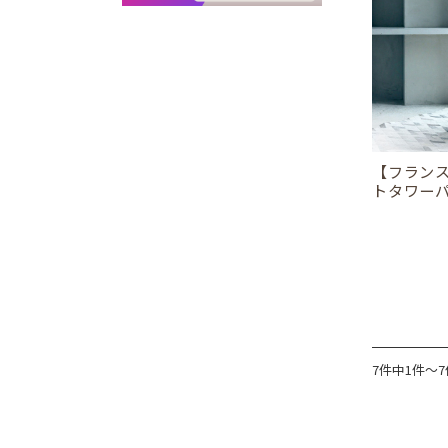
【フラン
トタワー
7件中1件～