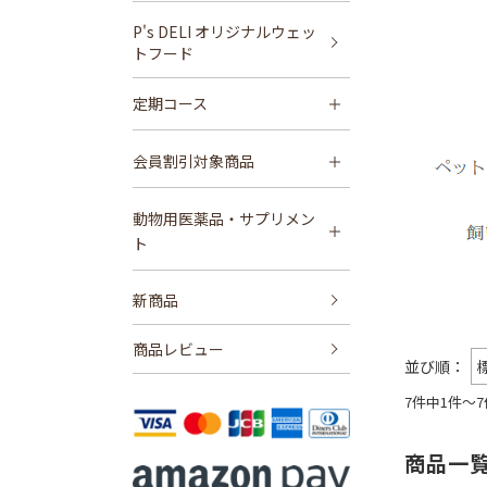
P's DELI オリジナルウェッ
トフード
定期コース
会員割引対象商品
動物用医薬品・サプリメン
ト
新商品
商品レビュー
7件中1件～
商品一