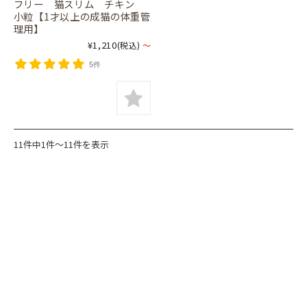
フリー 猫スリム チキン
小粒【1才以上の成猫の体重管
理用】
¥1,210
(税込)
～
5件
11件中1件～11件を表示