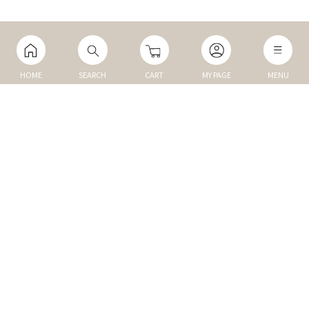
HOME
SEARCH
CART
MY PAGE
MENU
マイページ
ご利用ガイド
Q&A
TOP
NEW
トップ
新商品
DOG
MEMBER
犬の商品
会員割引商品