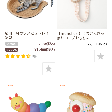
猫用 麻のツメとぎトレイ
【moncheri】くまさんひっ
鍋型
ぱりロープおもちゃ
¥2,000
(税込)
¥2,508
(税込)
通常価格
¥1,400
(税込)
プレミアム
5件