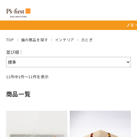
ノミ・マダニ
TOP
猫の商品を探す
インテリア
爪とぎ
11件中1件～11件を表示
商品一覧