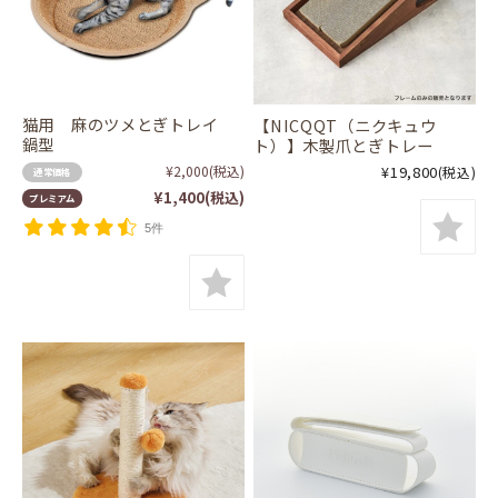
猫用 麻のツメとぎトレイ
【NICQQT（ニクキュウ
鍋型
ト）】木製爪とぎトレー
¥2,000
(税込)
¥19,800
(税込)
通常価格
¥1,400
(税込)
プレミアム
5件