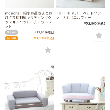
moncheri 撥水お星さまとお
THI THI PET ペットソフ
月さま柄刺繍キルティングク
ァ Elfi（エルフィー）
ッションベッド ☆アウトレ
¥52,800
(税込)
ット
¥13,068
(税込)
通常価格
¥3,920
(税込)
SALE価格