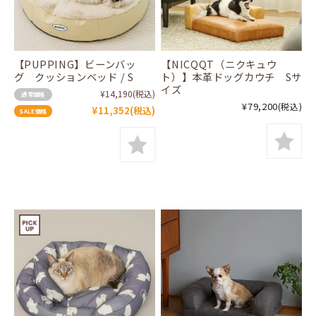
【PUPPING】ビーンバッ
【NICQQT（ニクキュウ
グ クッションベッド / S
ト）】本革ドッグカウチ Sサ
イズ
¥14,190
(税込)
通常価格
¥79,200
(税込)
¥11,352
(税込)
SALE価格