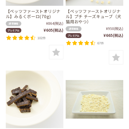
【ペッツファーストオリジナ
【ペッツファーストオリジナ
ル】みるくボーロ(70g)
ル】プチ チーズキューブ（犬
猫用おやつ）
¥864
(税込)
通常価格
¥950
(税込)
通常価格
¥605
(税込)
プレミアム
¥665
(税込)
プレミアム
102件
67件