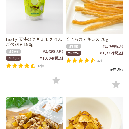
tasty!天使のヤギミルク りん
くじらのアキレス 70g
ごベジ味 150g
¥1,760
(税込)
通常価格
¥2,420
(税込)
通常価格
¥1,232
(税込)
プレミアム
¥1,694
(税込)
プレミアム
32件
12件
在庫切れ