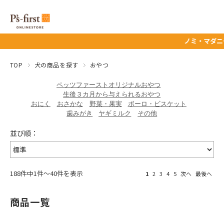
ノミ・マダニ予防薬タイムセ
TOP
犬の商品を探す
おやつ
ペッツファーストオリジナルおやつ
生後３カ月から与えられるおやつ
おにく
おさかな
野菜・果実
ボーロ・ビスケット
歯みがき
ヤギミルク
その他
188件中1件～40件を表示
1
2
3
4
5
次へ
最後へ
商品一覧