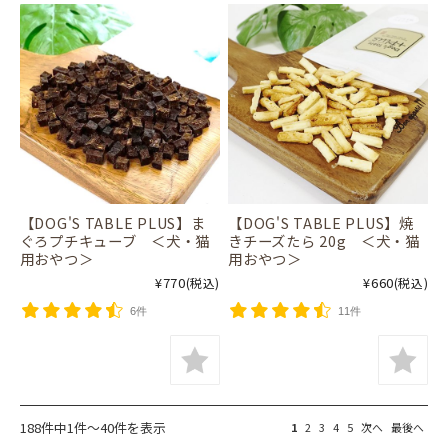
【DOG'S TABLE PLUS】ま
【DOG'S TABLE PLUS】焼
ぐろプチキューブ ＜犬・猫
きチーズたら 20g ＜犬・猫
用おやつ＞
用おやつ＞
¥770
¥660
(税込)
(税込)
6件
11件
188件中1件～40件を表示
1
2
3
4
5
次へ
最後へ