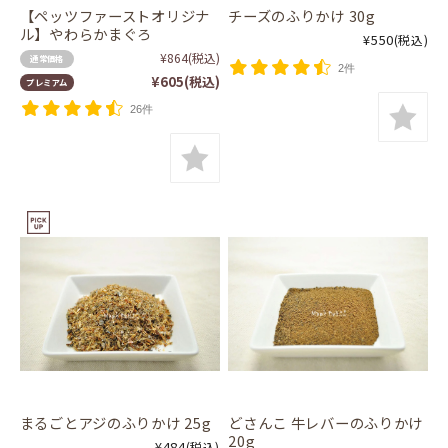
【ペッツファーストオリジナ
チーズのふりかけ 30g
ル】やわらかまぐろ
¥550
(税込)
¥864
(税込)
通常価格
2件
¥605
(税込)
プレミアム
26件
まるごとアジのふりかけ 25g
どさんこ 牛レバーのふりかけ
20g
¥484
(税込)