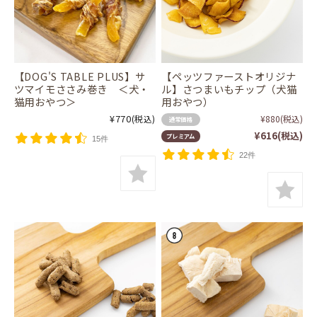
【DOG'S TABLE PLUS】サ
【ペッツファーストオリジナ
ツマイモささみ巻き ＜犬・
ル】さつまいもチップ（犬猫
猫用おやつ＞
用おやつ）
¥770
(税込)
¥880
(税込)
通常価格
¥616
(税込)
プレミアム
15件
22件