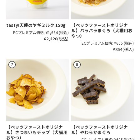
tasty!天使のヤギミルク 150g
【ペッツファーストオリジナ
ル】パラパラまぐろ（犬猫用お
ECプレミアム価格:
¥1,694
(税込)
やつ）
¥2,420
(税込)
ECプレミアム価格:
¥605
(税込)
¥864
(税込)
【ペッツファーストオリジナ
【ペッツファーストオリジナ
ル】さつまいもチップ（犬猫用
ル】やわらかまぐろ
おやつ）
ECプレミアム価格:
¥605
(税込)