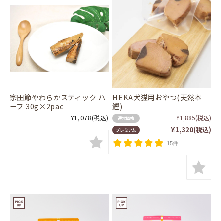
宗田節やわらかスティック ハ
HEKA犬猫用おやつ(天然本
ーフ 30g×2pac
鰹)
¥1,078
(税込)
¥1,885
(税込)
通常価格
¥1,320
(税込)
プレミアム
15件