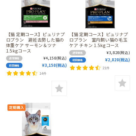
【猫 定期コース】ピュリナプ
【猫 定期コース】ピュリナプ
ロプラン 避妊去勢した猫の
ロプラン 室内飼い猫の毛玉
体重ケア サーモン＆ツナ
ケア チキン 1.5kgコース
1.5kgコース
¥3,828
(税込)
通常価格
¥4,158
(税込)
通常価格
¥2,828(税込)
初回価格
¥3,158(税込)
初回価格
21件
14件