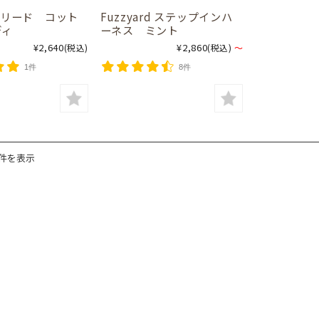
rd リード コット
Fuzzyard ステップインハ
ディ
ーネス ミント
¥2,640
¥2,860
(税込)
(税込)
～
1件
8件
6件を表示