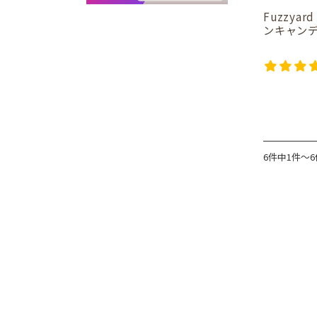
Fuzzya
ンキャン
6件中1件～