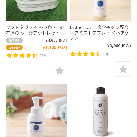
ソフトタブワイド<2色> ※
Dr.Ticeran 炭化チタン配合
在庫のみ ☆アウトレット
ヘアミストスプレー ＜ヘアケ
ア＞
¥4,818
(税込)
通常価格
¥3,080
(税込)
¥2,409
(税込)
SALE価格
2件
22件