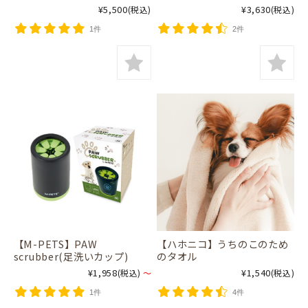
¥5,500
¥3,630
(税込)
(税込)
1件
2件
【M-PETS】PAW
【ハホニコ】うちのこのため
scrubber(足洗いカップ)
のタオル
¥1,958
¥1,540
(税込)
～
(税込)
1件
4件