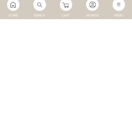
HOME
SEARCH
CART
MY PAGE
MENU
マイページ
ご利用ガイド
Q&A
TOP
NEW
トップ
新商品
DOG
MEMBER
犬の商品
会員割引商品
CAT
REVIEW