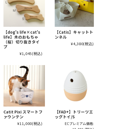
【dog's life×cat's
【Catis】キャットト
life】木のおもちゃ
ンネル
（桜）切り抜きタイ
¥4,380
(税込)
プ
¥1,045
(税込)
Catit Pixi スマートフ
【FAD+】トリーツエ
ァウンテン
ッグトイ/S
¥11,000
(税込)
ECプレミアム価格: