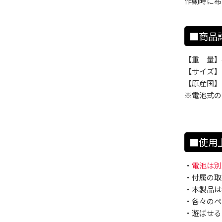
作動時に布
■商品
【重 量】4
【サイズ】幅1
【原産国】
※電池式の
■使用
・
電池は別
・付属の取
・本製品は
・各々のペ
・遊ばせる