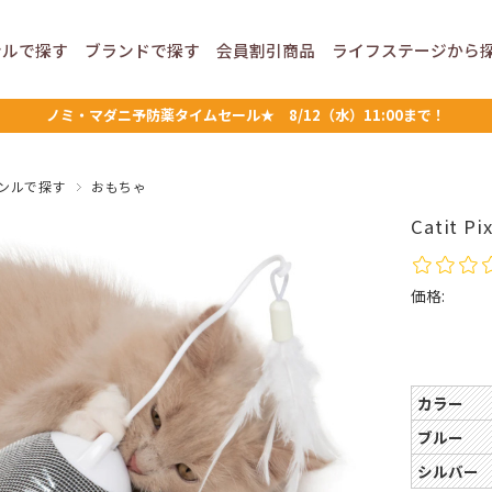
ンルで
探す
ブランドで
探す
会員割引
商品
ライフステージ
から
ノミ・マダニ予防薬タイムセール★ 8/12（水）11:00まで！
ンルで探す
おもちゃ
Catit P
価格:
カラー
ブルー
シルバー