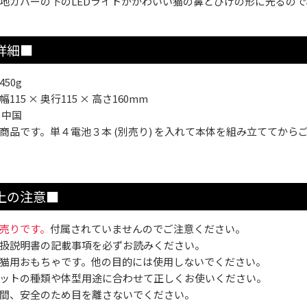
地カバーの下のLEDライトがかわいい猫の鼻とひげの形に光るの
詳細■
50g
15 × 奥行115 × 高さ160mm
 中国
商品です。単４電池３本 (別売り) を入れて本体を組み立ててから
上の注意■
売りです。
付属されていませんのでご注意ください。
扱説明書の記載事項を必ずお読みください。
猫用おもちゃです。他の目的には使用しないでください。
ットの種類や体型用途に合わせて正しくお使いください。
間、安全のため目を離さないでください。