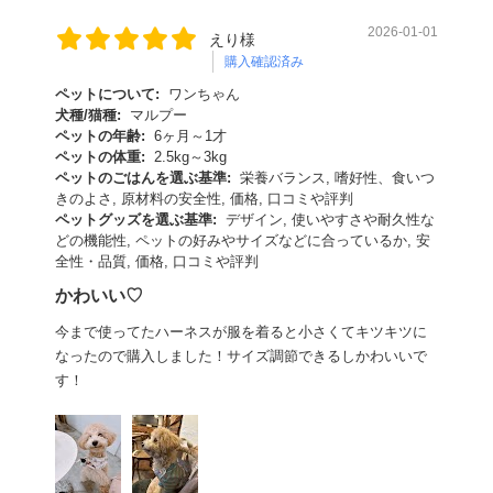
2026-01-01
えり様
購入確認済み
ペットについて:
ワンちゃん
犬種/猫種:
マルプー
ペットの年齢:
6ヶ月～1才
ペットの体重:
2.5kg～3kg
ペットのごはんを選ぶ基準:
栄養バランス, 嗜好性、食いつ
きのよさ, 原材料の安全性, 価格, 口コミや評判
ペットグッズを選ぶ基準:
デザイン, 使いやすさや耐久性な
どの機能性, ペットの好みやサイズなどに合っているか, 安
全性・品質, 価格, 口コミや評判
かわいい♡
今まで使ってたハーネスが服を着ると小さくてキツキツに
なったので購入しました！サイズ調節できるしかわいいで
す！