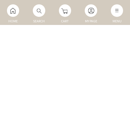
HOME
SEARCH
CART
MY PAGE
MENU
マイページ
ご利用ガイド
Q&A
TOP
NEW
トップ
新商品
DOG
MEMBER
犬の商品
会員割引商品