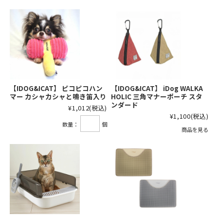
【IDOG&ICAT】 ピコピコハン
【IDOG&ICAT】 iDog WALKA
マー カシャカシャと鳴き笛入り
HOLIC 三角マナーポーチ スタ
ンダード
¥1,012
(税込)
¥1,100
(税込)
数量：
個
商品を見る