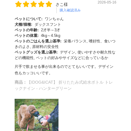
2026-05-16
さこ様
購入確認済み
ペットについて:
ワンちゃん
犬種/猫種:
ダックスフント
ペットの年齢:
2才半～3才
ペットの体重:
4kg～4.5kg
ペットのごはんを選ぶ基準:
栄養バランス, 嗜好性、食いつ
きのよさ, 原材料の安全性
ペットグッズを選ぶ基準:
デザイン, 使いやすさや耐久性な
どの機能性, ペットの好みやサイズなどに合っているか
片手で飲ませる事が出来るのでとてもいいです。デザイン
色もカッコいいです。
商品：
【IDOG&ICAT】 折りたたみ式給水ボトル トレ
ックナイン - ハンターグリーン