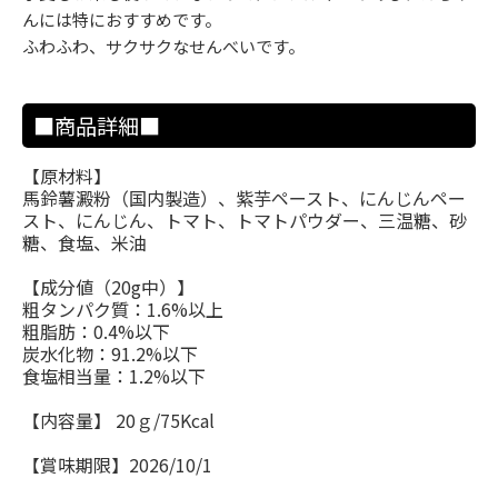
んには特におすすめです。
ふわふわ、サクサクなせんべいです。
■商品詳細■
【原材料】
馬鈴薯澱粉（国内製造）、紫芋ペースト、にんじんペー
スト、にんじん、トマト、トマトパウダー、三温糖、砂
糖、食塩、米油
【成分値（20g中）】
粗タンパク質：1.6%以上
粗脂肪：0.4%以下
炭水化物：91.2%以下
食塩相当量：1.2%以下
【内容量】 20ｇ/75Kcal
【賞味期限】2026/10/1