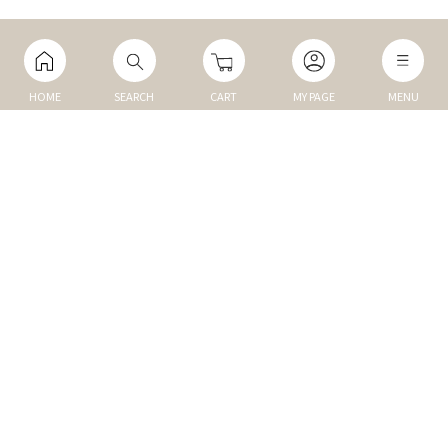
HOME
SEARCH
CART
MY PAGE
MENU
マイページ
ご利用ガイド
Q&A
TOP
NEW
トップ
新商品
DOG
MEMBER
犬の商品
会員割引商品