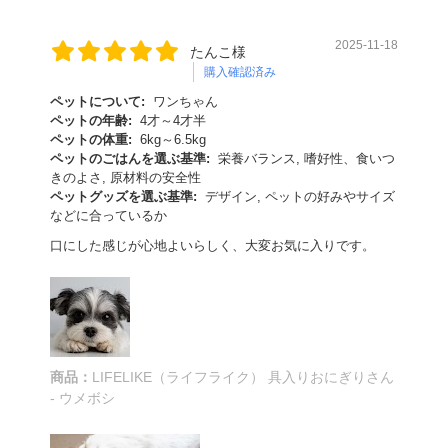
2025-11-18
たんこ様
購入確認済み
ペットについて:
ワンちゃん
ペットの年齢:
4才～4才半
ペットの体重:
6kg～6.5kg
ペットのごはんを選ぶ基準:
栄養バランス, 嗜好性、食いつ
きのよさ, 原材料の安全性
ペットグッズを選ぶ基準:
デザイン, ペットの好みやサイズ
などに合っているか
口にした感じが心地よいらしく、大変お気に入りです。
商品：
LIFELIKE（ライフライク） 具入りおにぎりさん
- ウメボシ