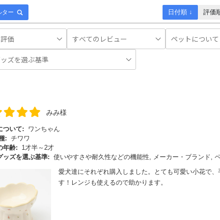
日付順 ↓
評価
ルター
みみ様
について:
ワンちゃん
種:
チワワ
の年齢:
1才半～2才
グッズを選ぶ基準:
使いやすさや耐久性などの機能性, メーカー・ブランド,
愛犬達にそれぞれ購入しました。とても可愛い小花で、
す！レンジも使えるので助かります。