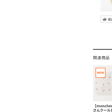
役
関連商品
【monche
さんクール