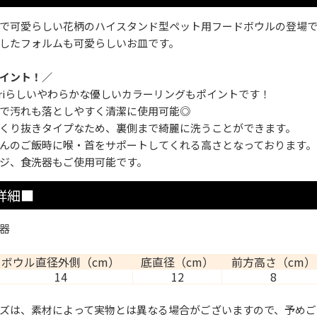
で可愛らしい花柄のハイスタンド型ペット用フードボウルの登場
したフォルムも可愛らしいお皿です。
イント！／
hériらしいやわらかな優しいカラーリングもポイントです！
で汚れも落としやすく清潔に使用可能◎
くり抜きタイプなため、裏側まで綺麗に洗うことができます。
んのご飯時に喉・首をサポートしてくれる高さとなっております。
ジ、食洗器もご使用可能です。
詳細■
器
ボウル直径外側（cm）
底直径（cm）
前方高さ（cm）
14
12
8
ズは、素材によって実物とは異なる場合がございますので、予めご