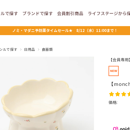
ンルで
探す
ブランドで
探す
会員割引
商品
ライフステージ
から
ノミ・マダニ予防薬タイムセール★ 8/12（水）11:00まで！
ンルで探す
日用品
食器類
【会員専用
【mon
価格: