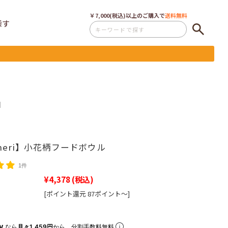
￥7,000(税込)以上のご購入で
送料無料
探す
】
cheri】小花柄フードボウル
1件
¥4,378
(税込)
[ポイント還元 87ポイント～]
なら
月々1,459円
から。分割手数料無料