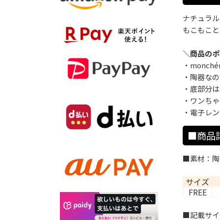
ナチュラル
もこもこと
＼商品のポ
・monc
・陶器なの
・底部分は
・ワンちゃ
・電子レン
■商品
■素材：陶
サイズ
FREE
■記載サイ