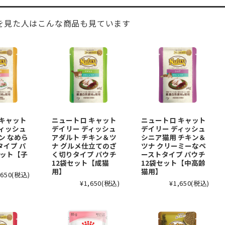
を見た人はこんな商品も見ています
 キャット
ニュートロ キャット
ニュートロ キャット
ディッシュ
デイリー ディッシュ
デイリー ディッシュ
ン なめら
アダルト チキン＆ツ
シニア猫用 チキン＆
タイプ パ
ナ グルメ仕立てのざ
ツナ クリーミーなペ
セット【子
く切りタイプ パウチ
ーストタイプ パウチ
12袋セット【成猫
12袋セット【中高齢
用】
猫用】
,650
(税込)
¥1,650
(税込)
¥1,650
(税込)