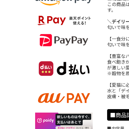
この商品
す。
＼デイリー
匂いで味
【一食分
匂いで味
【豊富な
食べ飽き
が激しい
※穀物を
【愛猫に
水と「デ
皮膚・被
■商品
■内容量