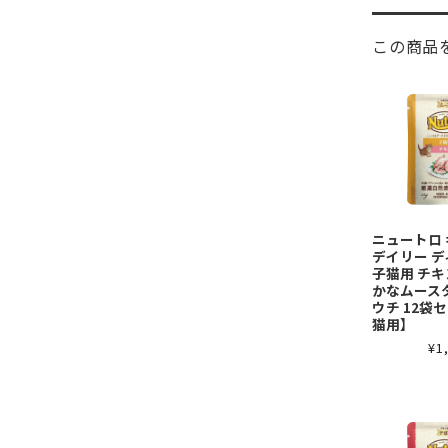
この商品
ニュートロ
デイリー 
子猫用 チキ
かなムース
ウチ 12袋
猫用】
¥1