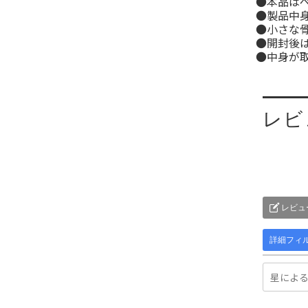
●本品は
●製品中
●小さな
●開封後
●中身が
レビ
レビュ
詳細フィ