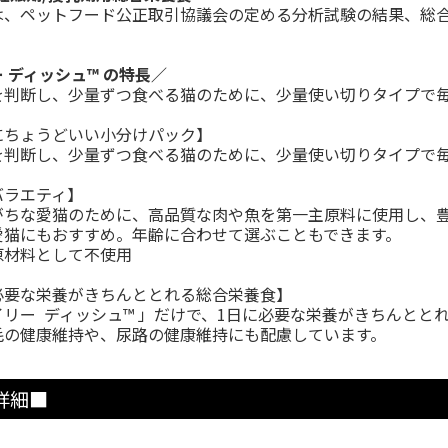
は、ペットフード公正取引協議会の定める分析試験の結果、総
 ディッシュ™ の特長／
を判断し、少量ずつ食べる猫のために、少量使い切りタイプで
にちょうどいい小分けパック】
を判断し、少量ずつ食べる猫のために、少量使い切りタイプで
バラエティ】
がちな愛猫のために、高品質な肉や魚を第一主原料に使用し、
愛猫にもおすすめ。年齢に合わせて選ぶこともできます。
原材料として不使用
必要な栄養がきちんととれる総合栄養食】
イリー ディッシュ™ 」だけで、1日に必要な栄養がきちんとと
毛の健康維持や、尿路の健康維持にも配慮しています。
詳細■