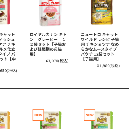
 キャット
ロイヤルカナン キト
ニュートロ キャット
ディッシュ
ン グレービー １
ワイルド レシピ 子猫
ケア チキ
２袋セット【子猫お
用 チキン＆ツナ なめ
グルメ仕立
よび妊娠期の母猫
らかなムースタイプ
タイプ パ
用】
パウチ 12袋セット
セット【中
【子猫用】
¥3,076
(税込)
¥1,980
(税込)
,650
(税込)