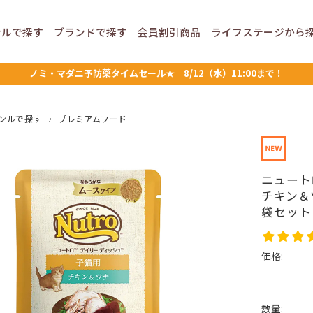
ンルで
探す
ブランドで
探す
会員割引
商品
ライフステージ
から
ノミ・マダニ予防薬タイムセール★ 8/12（水）11:00まで！
ンルで探す
プレミアムフード
ニュート
チキン＆
袋セット
価格:
数量: