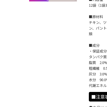
12袋（1袋
■原材料
チキン、ツ
ン、パント
類
■成分
・保証成分
タンパク質
脂質 2.0
粗繊維 0.
灰分 3.0
水分 90.
代謝エネルギ
■注意