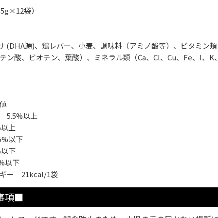
35g×12袋）
ナ(DHA源)、鶏レバー、小麦、調味料（アミノ酸等）、ビタミン類（B
テン酸、ビオチン、葉酸）、ミネラル類（Ca、Cl、Cu、Fe、I、K
値
 5.5%以上
%以上
5%以下
%以下
0%以下
ー 21kcal/1袋
事項■