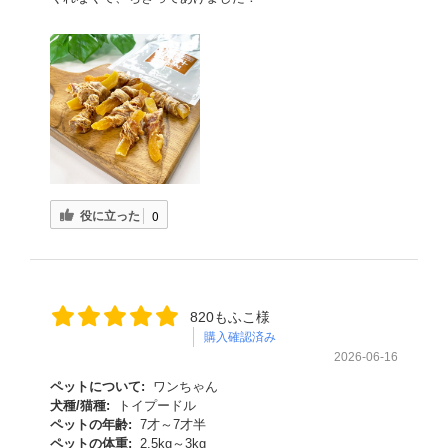
役に立った
0
820もふこ様
購入確認済み
2026-06-16
ペットについて:
ワンちゃん
犬種/猫種:
トイプードル
ペットの年齢:
7才～7才半
ペットの体重:
2.5kg～3kg