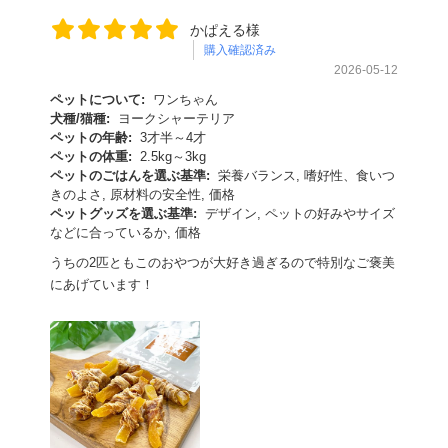
かぱえる様
購入確認済み
2026-05-12
ペットについて:
ワンちゃん
犬種/猫種:
ヨークシャーテリア
ペットの年齢:
3才半～4才
ペットの体重:
2.5kg～3kg
ペットのごはんを選ぶ基準:
栄養バランス, 嗜好性、食いつ
きのよさ, 原材料の安全性, 価格
ペットグッズを選ぶ基準:
デザイン, ペットの好みやサイズ
などに合っているか, 価格
うちの2匹ともこのおやつが大好き過ぎるので特別なご褒美
にあげています！