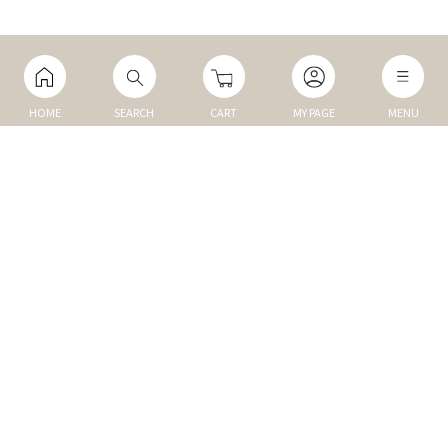
HOME
SEARCH
CART
MY PAGE
MENU
マイページ
ご利用ガイド
Q&A
TOP
NEW
トップ
新商品
DOG
MEMBER
犬の商品
会員割引商品