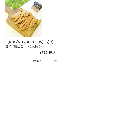
【DOG'S TABLE PLUS】 さく
さく 地どり ＜犬用＞
¥770
(税込)
数量：
個