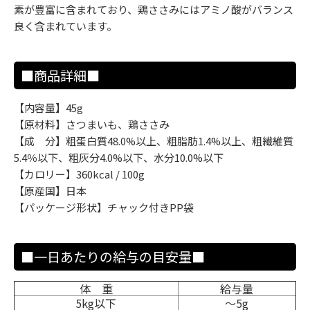
素が豊富に含まれており、鶏ささみにはアミノ酸がバランス
良く含まれています。
■商品詳細■
【内容量】45g
【原材料】さつまいも、鶏ささみ
【成 分】粗蛋白質48.0%以上、粗脂肪1.4%以上、粗繊維質
5.4％以下、粗灰分4.0%以下、水分10.0%以下
【カロリー】360kcal / 100g
【原産国】日本
【パッケージ形状】チャック付きPP袋
■一日あたりの給与の目安量■
体 重
給与量
5kg以下
〜5g