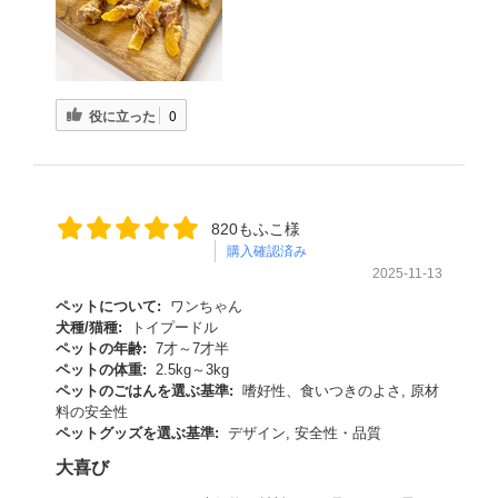
役に立った
0
820もふこ様
購入確認済み
2025-11-13
ペットについて:
ワンちゃん
犬種/猫種:
トイプードル
ペットの年齢:
7才～7才半
ペットの体重:
2.5kg～3kg
ペットのごはんを選ぶ基準:
嗜好性、食いつきのよさ, 原材
料の安全性
ペットグッズを選ぶ基準:
デザイン, 安全性・品質
大喜び