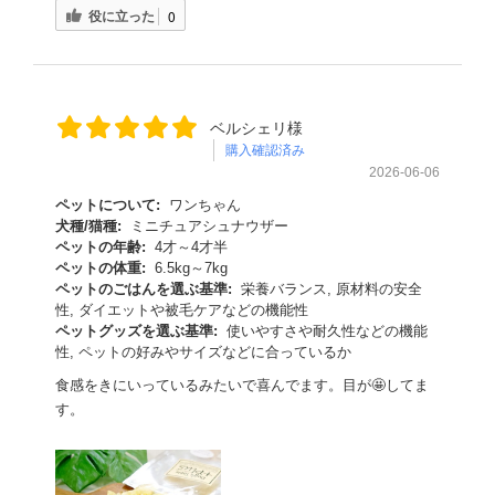
役に立った
0
ベルシェリ様
購入確認済み
2026-06-06
ペットについて:
ワンちゃん
犬種/猫種:
ミニチュアシュナウザー
ペットの年齢:
4才～4才半
ペットの体重:
6.5kg～7kg
ペットのごはんを選ぶ基準:
栄養バランス, 原材料の安全
性, ダイエットや被毛ケアなどの機能性
ペットグッズを選ぶ基準:
使いやすさや耐久性などの機能
性, ペットの好みやサイズなどに合っているか
食感をきにいっているみたいで喜んでます。目が🤩してま
す。