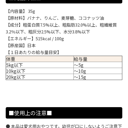
【内容量】 35g
【原材料】バナナ、りんご、麦芽糖、ココナッツ油
【成分】粗蛋白質7.5%以上、粗脂肪32.0%以上、粗繊維質
3.2％以下、粗灰分2.5%以下、水分3.8%以下
【エネルギー】515kcal / 100g
【原産国】日本
【１日あたりの給与量目安】
体重
給与量
5kg以下
～5g
10kg以下
〜10g
20kg以下
〜15g
■使用上の注意■
● 本品は愛犬用おやつです。幼児が口にしないようご注意下