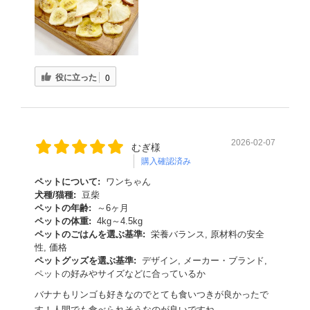
役に立った
0
2026-02-07
むぎ様
購入確認済み
ペットについて:
ワンちゃん
犬種/猫種:
豆柴
ペットの年齢:
～6ヶ月
ペットの体重:
4kg～4.5kg
ペットのごはんを選ぶ基準:
栄養バランス, 原材料の安全
性, 価格
ペットグッズを選ぶ基準:
デザイン, メーカー・ブランド,
ペットの好みやサイズなどに合っているか
バナナもリンゴも好きなのでとても食いつきが良かったで
す！人間でも食べられそうなのが良いですね。