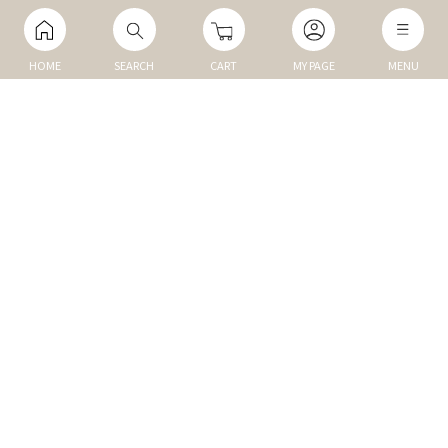
HOME
SEARCH
CART
MY PAGE
MENU
マイページ
ご利用ガイド
Q&A
TOP
NEW
トップ
新商品
DOG
MEMBER
犬の商品
会員割引商品