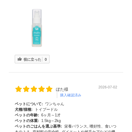
役に立った
0
2026-07-02
ぽた様
購入確認済み
ペットについて:
ワンちゃん
犬種/猫種:
トイプードル
ペットの年齢:
6ヶ月～1才
ペットの体重:
1.5kg～2kg
ペットのごはんを選ぶ基準:
栄養バランス, 嗜好性、食いつ
きのよさ, 原材料の安全性, ダイエットや被毛ケアなどの機