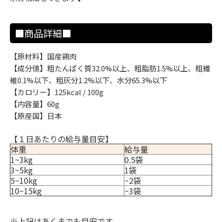
■商品詳細■
【原材料】国産鶏肉
【成分値】粗たんぱく質32.0%以上、粗脂肪1.5%以上、粗繊
維0.1%以下、粗灰分1.2%以下、水分65.3%以下
【カロリー】125kcal / 100g
【内容量】60g
【原産国】日本
【１日あたりの給与量目安】
体重
給与量
1~3kg
0.5袋
3~5kg
1袋
5~10kg
~2袋
10~15kg
~3袋
※上記はあくまでも目安です。