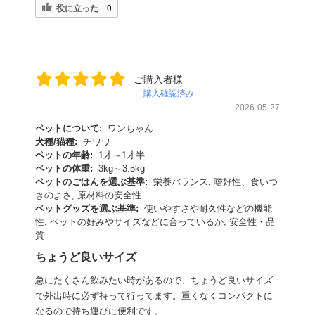
役に立った
0
ご購入者様
購入確認済み
2026-05-27
ペットについて:
ワンちゃん
犬種/猫種:
チワワ
ペットの年齢:
1才～1才半
ペットの体重:
3kg～3.5kg
ペットのごはんを選ぶ基準:
栄養バランス, 嗜好性、食いつ
きのよさ, 原材料の安全性
ペットグッズを選ぶ基準:
使いやすさや耐久性などの機能
性, ペットの好みやサイズなどに合っているか, 安全性・品
質
ちょうど良いサイズ
急にたくさん飲みたい時があるので、ちょうど良いサイズ
で外出時に必ず持って行ってます。重くなくコンパクトに
なるので持ち運びに便利です。