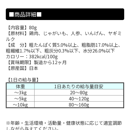
■商品詳細■
【内容量】80g
【原材料】鶏肉、じゃがいも、人参、いんげん、ヤギミ
ルク
【成 分】粗たんぱく質5.0%以上、粗脂肪17.0%以上、
粗繊維1.7%以下、粗灰分0.3%以下、水分26.0%以下
カロリー：382kcal/100g
【賞味期限】製造から12ヶ月
【原産国】日本
【1日の給与量】
体重
1日あたりの給与量目安
〜3kg
20～80g
〜5kg
40～120g
〜10kg
80～160g
※年齢・生活環境・活動量・健康状態に応じて適宜調節
しながら与えてください。