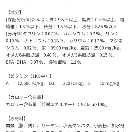
【成分】
[保証分析値]たんぱく質：9.8 %以上、脂質：0.5 %以上、 粗
繊維：1.8 %以下、 灰分：1.8 %以下、 水分：82.5 %以下
[分析値]タウリン：0.07 %、 カルシウム：0.2 %、 リン：
0.19 %、 ナトリウム：0.18 %、 カリウム：0.17 %、 マグネ
シウム：0.02 %、 鉄：39.00 mg/kg、亜鉛：25.00 mg/kg、
オメガ6系脂肪酸：0.40 %、 オメガ3系脂肪酸：0.15 %、
EPA+DHA：0.07 %、 食物繊維：1.2 %
【ビタミン（1KG中）】
A 12,500 IU/kg、 D3 220 IU/kg、 E 15 mg/kg
【カロリー含有量】
カロリー含有量（代謝エネルギー）：92 kcal/100g
【原材料】
肉類（豚、鶏）、サーモン、小麦タンパク、小麦粉、加水分