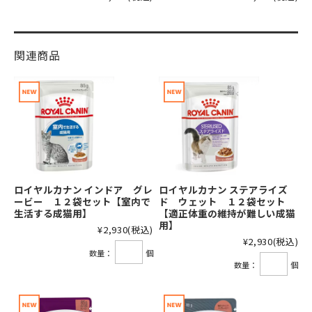
関連商品
ロイヤルカナン インドア グレ
ロイヤルカナン ステアライズ
ービー １２袋セット【室内で
ド ウェット １２袋セット
生活する成猫用】
【適正体重の維持が難しい成猫
用】
¥2,930
(税込)
¥2,930
(税込)
数量：
個
数量：
個