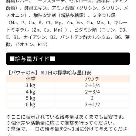
解鶏レバー、コーンスターチ、セルロース、調味料（アミノ
酸類）、酵母エキス、アミノ酸類（グリシン、タウリン、メ
チオニン）、増粘安定剤（増粘多糖類）、ミネラル類
（Na、P、Ca、K、Cl、Mg、Zn、Fe、Cu、Mn、I、キレー
トミネラル（Zn、Cu、Mn））、ビタミン類（コリン、D3、
E、B1、ナイアシン、B2、パントテン酸カルシウム、B6、葉
酸、ビオチン、B12）
■給与量ガイド■
【パウチのみ】※1日の標準給与量目安
体重
パウチ
3 kg
2＋1/4
4 kg
2＋3/4
5 kg
3
6 kg
3＋1/2
※ここに表示されている給与量はあくまでも目安です。
※個体差や活動量に応じて調整を行ってください。
※常温で、一日の給与量を2～3回に分けて与えてくださ
い。