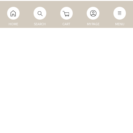
HOME
SEARCH
CART
MY PAGE
MENU
マイページ
ご利用ガイド
Q&A
TOP
NEW
トップ
新商品
DOG
MEMBER
犬の商品
会員割引商品