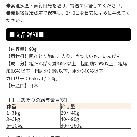
●高温多湿・直射日光を避け、常温で保管してください。
●開封後は冷蔵庫で保存し、2～3日を目安に早めに与えてく
ださい。
■商品詳細■
【内容量】90g
【原材料】国産とり胸肉、人参、さつまいも、いんげん
【成 分】粗たんぱく質8.0%以上、粗脂肪2.0%以上、粗繊
維0.6%以下、粗灰分1.0%以下、水分84.0%以下
カロリー：65kcal / 100g
【原産国】日本
【１日あたりの給与量目安】
体重
給与量
1~3kg
20～40g
3~5kg
40～80g
5~10kg
80～160g